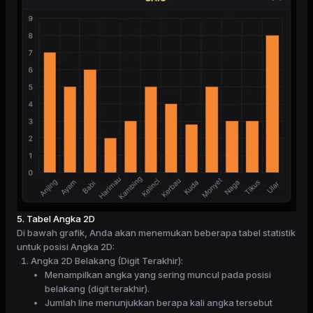
5. Tabel Angka 2D
Di bawah grafik, Anda akan menemukan beberapa tabel statistik
untuk posisi Angka 2D:
Angka 2D Belakang (Digit Terakhir):
Menampilkan angka yang sering muncul pada posisi
belakang (digit terakhir).
Jumlah line menunjukkan berapa kali angka tersebut