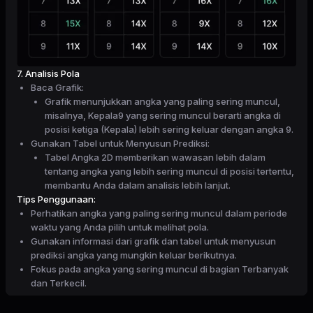
7. Analisis Pola
Baca Grafik:
Grafik menunjukkan angka yang paling sering muncul,
misalnya, Kepala9 yang sering muncul berarti angka di
posisi ketiga (Kepala) lebih sering keluar dengan angka 9.
Gunakan Tabel untuk Menyusun Prediksi:
Tabel Angka 2D memberikan wawasan lebih dalam
tentang angka yang lebih sering muncul di posisi tertentu,
membantu Anda dalam analisis lebih lanjut.
Tips Penggunaan:
Perhatikan angka yang paling sering muncul dalam periode
waktu yang Anda pilih untuk melihat pola.
Gunakan informasi dari grafik dan tabel untuk menyusun
prediksi angka yang mungkin keluar berikutnya.
Fokus pada angka yang sering muncul di bagian Terbanyak
dan Terkecil.