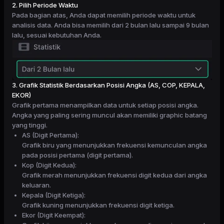
2. Pilih Periode Waktu
Pada bagian atas, Anda dapat memilih periode waktu untuk
analisis data. Anda bisa memilih dari 2 bulan lalu sampai 9 bulan
lalu, sesuai kebutuhan Anda.
3. Grafik Statistik Berdasarkan Posisi Angka (AS, COP, KEPALA,
EKOR)
Grafik pertama menampilkan data untuk setiap posisi angka.
Angka yang paling sering muncul akan memiliki graphic batang
yang tinggi.
AS (Digit Pertama):
Grafik biru yang menunjukkan frekuensi kemunculan angka
pada posisi pertama (digit pertama).
Kop (Digit Kedua):
Grafik merah menunjukkan frekuensi digit kedua dari angka
keluaran.
Kepala (Digit Ketiga):
Grafik kuning menunjukkan frekuensi digit ketiga.
Ekor (Digit Keempat):