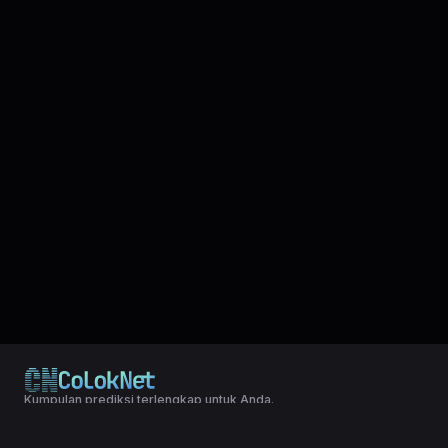
Kumpulan prediksi terlengkap untuk Anda.
© 2024 Copyright LXGroup. All rights reserved.