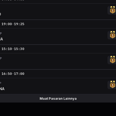
D
19:00
-
19:25
P
IA
15:10
-
15:30
P
16:50
-
17:00
P
NA
Muat Pasaran Lainnya