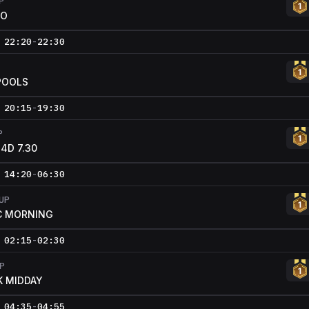
P
LO
22:20
-
22:30
POOLS
20:15
-
19:30
P
4D 7.30
14:20
-
06:30
UP
C MORNING
02:15
-
02:30
P
 MIDDAY
04:35
-
04:55