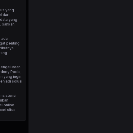
tus yang
l dari
 data yang
, bahkan
i ada
gat penting
ikutnya.
yang
 pengeluaran
Sydney Pools,
n yang ingin
njadi solusi
onsistensi
sikan
l online
ari situs