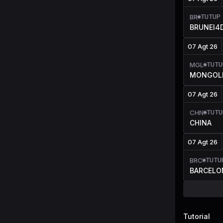
TUTUP
BR
BRUNEI4
07 Agt 26
TUTU
MGL
MONGOL
07 Agt 26
TUTU
CHN
CHINA
07 Agt 26
TUTU
BRC
BARCELO
Tutorial