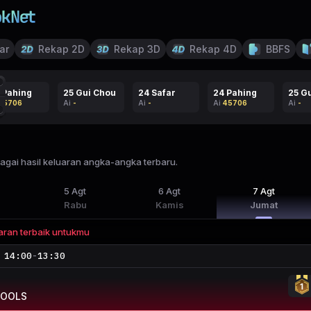
ar
Rekap 2D
Rekap 3D
Rekap 4D
BBFS
Pahing
25 Gui Chou
24 Safar
24 Pahing
25 Gu
5706
Ai
-
Ai
-
Ai
45706
Ai
-
bagai hasil keluaran angka-angka terbaru.
5
Agt
6
Agt
7
Agt
Rabu
Kamis
Jumat
aran terbaik untukmu
14:00
-
13:30
POOLS