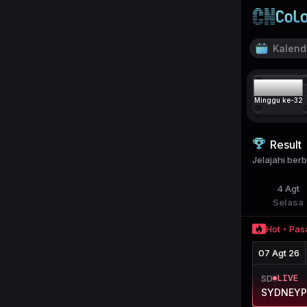
Kalend
07
24 
Minggu ke-
32
Ai
4
Result
Jelajahi ber
4
Agt
Selasa
Hot
Pas
07 Agt 26
LIVE
SD
SYDNEY