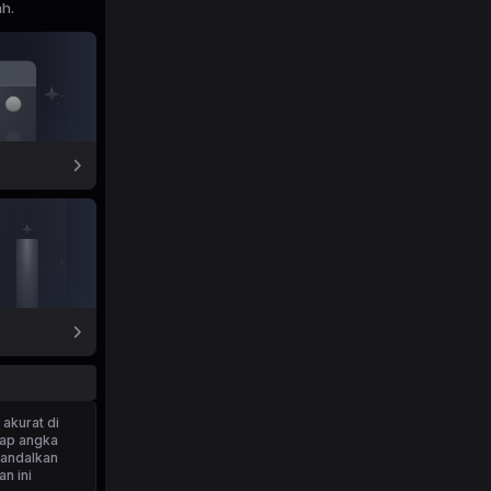
ah.
 akurat di
iap angka
ngandalkan
n ini