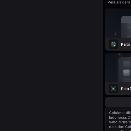
Pelajari car
Paito
Pola 
Coloknet
dik
Indonesia. 
yang dirilis
data dari Co