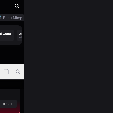
Buku Mimpi
LN Generator
i Chou
24 Safar
24 Pahing
25 Gui Chou
24 Safar
Ai
-
Ai
45706
Ai
-
Ai
-
0158