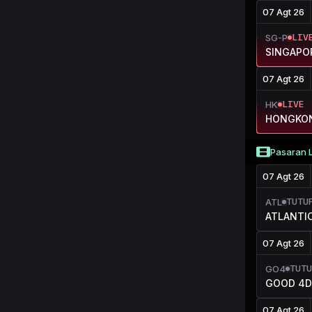
07 Agt 26
LIV
SG-P
SINGAPO
07 Agt 26
LIVE
HK
HONGKO
Pasaran 
07 Agt 26
TUTU
ATL
ATLANTI
07 Agt 26
TUTU
GO4
GOOD 4D 
07 Agt 26