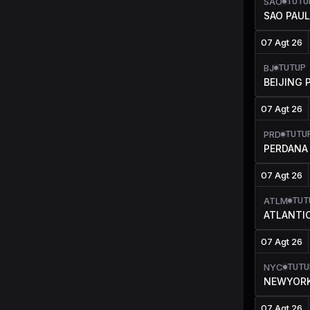
TUTU
SAO
SAO PAU
07 Agt 26
TUTUP
BJ
BEIJING 
07 Agt 26
TUTU
PRD
PERDANA 
07 Agt 26
TUT
ATLM
ATLANTI
07 Agt 26
TUTU
NYC
NEWYORK
07 Agt 26