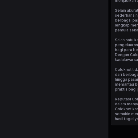
menjadikan C
Selain akur
sederhana n
berbagai pas
lengkap mem
pemula seka
Salah satu k
pengeluaran 
bagi para be
Dengan Colok
kadaluwarsa
Coloknet tid
dari berbaga
hingga pasa
memantau be
praktis bagi
Reputasi Col
dalam menya
Coloknet kar
semakin memp
hasil togel 