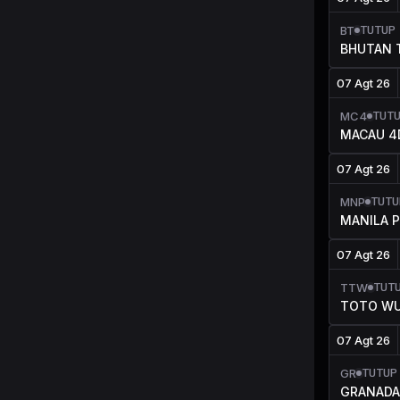
TUTUP
BT
BHUTAN 
07 Agt 26
TUT
MC4
MACAU 4
07 Agt 26
TUTU
MNP
MANILA 
07 Agt 26
TUT
TTW
TOTO WU
07 Agt 26
TUTUP
GR
GRANADA