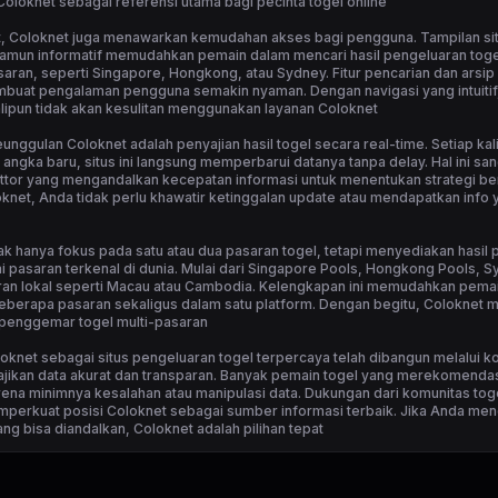
oloknet sebagai referensi utama bagi pecinta togel online
at, Coloknet juga menawarkan kemudahan akses bagi pengguna. Tampilan si
amun informatif memudahkan pemain dalam mencari hasil pengeluaran toge
aran, seperti Singapore, Hongkong, atau Sydney. Fitur pencarian dan arsip
buat pengalaman pengguna semakin nyaman. Dengan navigasi yang intuitif
lipun tidak akan kesulitan menggunakan layanan Coloknet
eunggulan Coloknet adalah penyajian hasil togel secara real-time. Setiap kal
angka baru, situs ini langsung memperbarui datanya tanpa delay. Hal ini san
ttor yang mengandalkan kecepatan informasi untuk menentukan strategi ber
net, Anda tidak perlu khawatir ketinggalan update atau mendapatkan info 
ak hanya fokus pada satu atau dua pasaran togel, tetapi menyediakan hasil
i pasaran terkenal di dunia. Mulai dari Singapore Pools, Hongkong Pools, 
ran lokal seperti Macau atau Cambodia. Kelengkapan ini memudahkan pemai
berapa pasaran sekaligus dalam satu platform. Dengan begitu, Coloknet me
 penggemar togel multi-pasaran
oknet sebagai situs pengeluaran togel terpercaya telah dibangun melalui k
jikan data akurat dan transparan. Banyak pemain togel yang merekomenda
ena minimnya kesalahan atau manipulasi data. Dukungan dari komunitas toge
erkuat posisi Coloknet sebagai sumber informasi terbaik. Jika Anda menc
yang bisa diandalkan, Coloknet adalah pilihan tepat