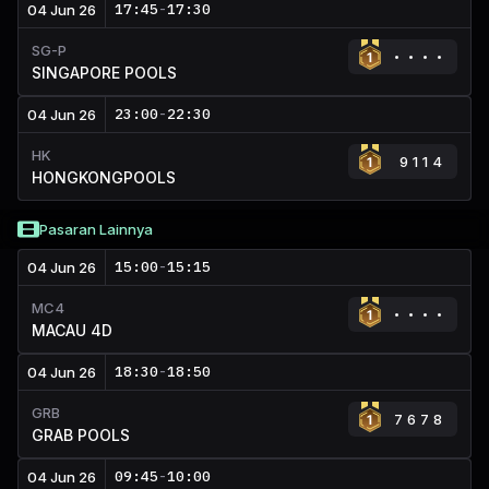
17:45
-
17:30
04 Jun 26
SG-P
SINGAPORE POOLS
23:00
-
22:30
04 Jun 26
HK
9114
HONGKONGPOOLS
Pasaran Lainnya
15:00
-
15:15
04 Jun 26
MC4
MACAU 4D
18:30
-
18:50
04 Jun 26
GRB
7678
GRAB POOLS
09:45
-
10:00
04 Jun 26