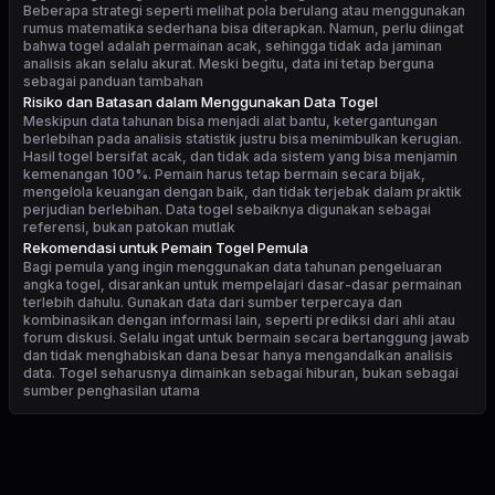
Beberapa strategi seperti melihat pola berulang atau menggunakan
rumus matematika sederhana bisa diterapkan. Namun, perlu diingat
bahwa togel adalah permainan acak, sehingga tidak ada jaminan
analisis akan selalu akurat. Meski begitu, data ini tetap berguna
sebagai panduan tambahan
Risiko dan Batasan dalam Menggunakan Data Togel
Meskipun data tahunan bisa menjadi alat bantu, ketergantungan
berlebihan pada analisis statistik justru bisa menimbulkan kerugian.
Hasil togel bersifat acak, dan tidak ada sistem yang bisa menjamin
kemenangan 100%. Pemain harus tetap bermain secara bijak,
mengelola keuangan dengan baik, dan tidak terjebak dalam praktik
perjudian berlebihan. Data togel sebaiknya digunakan sebagai
referensi, bukan patokan mutlak
Rekomendasi untuk Pemain Togel Pemula
Bagi pemula yang ingin menggunakan data tahunan pengeluaran
angka togel, disarankan untuk mempelajari dasar-dasar permainan
terlebih dahulu. Gunakan data dari sumber terpercaya dan
kombinasikan dengan informasi lain, seperti prediksi dari ahli atau
forum diskusi. Selalu ingat untuk bermain secara bertanggung jawab
dan tidak menghabiskan dana besar hanya mengandalkan analisis
data. Togel seharusnya dimainkan sebagai hiburan, bukan sebagai
sumber penghasilan utama