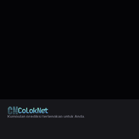
Kumpulan prediksi terlengkap untuk Anda.
© 2024 Copyright LXGroup. All rights reserved.
Terms & Conditions
|
Privacy Policy
BRUNEI4D dikenal sebagai sumber resmi dan terpercaya, sehingga