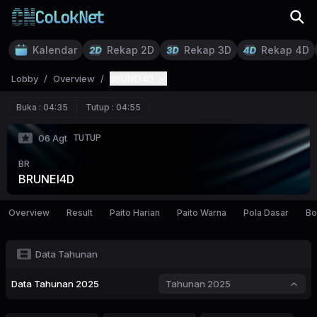
Kalendar
Rekap 2D
Rekap 3D
Rekap 4D
Lobby
/
Overview
/
BRUNEI4D
Buka :
04:35
Tutup :
04:55
TUTUP
06 Agt
BR
BRUNEI4D
Overview
Result
Paito Harian
Paito Warna
Pola Dasar
Bo
Data Tahunan
Data
Tahunan 2025
Tahunan 2025