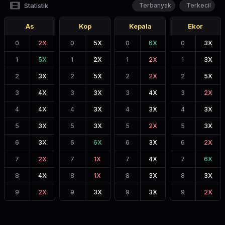
Statistik
Terbanyak
Terkecil
As
Kop
Kepala
Ekor
0
2
X
0
5
X
0
6
X
0
3
X
1
5
X
1
2
X
1
2
X
1
3
X
2
3
X
2
5
X
2
2
X
2
5
X
3
4
X
3
3
X
3
4
X
3
2
X
4
4
X
4
3
X
4
3
X
4
3
X
5
3
X
5
3
X
5
2
X
5
3
X
6
3
X
6
6
X
6
3
X
6
2
X
7
2
X
7
1
X
7
4
X
7
6
X
8
4
X
8
1
X
8
3
X
8
3
X
9
2
X
9
3
X
9
3
X
9
2
X