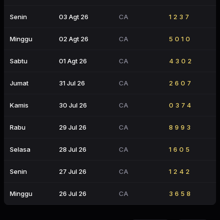
Senin
03 Agt 26
CA
1237
Minggu
02 Agt 26
CA
5010
Sabtu
01 Agt 26
CA
4302
Jumat
31 Jul 26
CA
2607
Kamis
30 Jul 26
CA
0374
Rabu
29 Jul 26
CA
8993
Selasa
28 Jul 26
CA
1605
Senin
27 Jul 26
CA
1242
Minggu
26 Jul 26
CA
3658