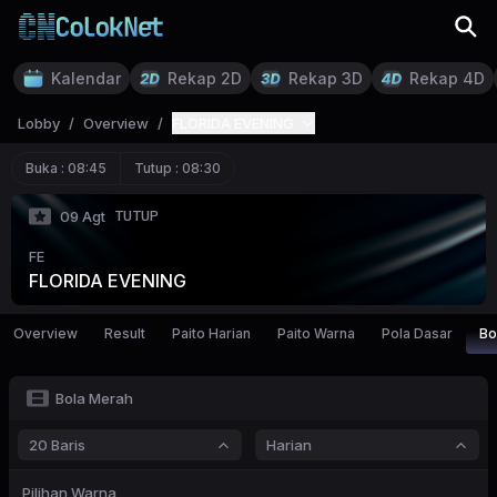
Kalendar
Rekap 2D
Rekap 3D
Rekap 4D
Lobby
/
Overview
/
FLORIDA EVENING
Buka :
08:45
Tutup :
08:30
TUTUP
09 Agt
FE
FLORIDA EVENING
Overview
Result
Paito Harian
Paito Warna
Pola Dasar
Bo
Bola Merah
20 Baris
Harian
Pilihan Warna