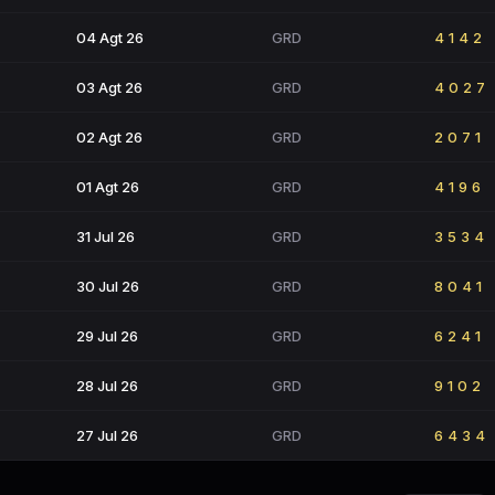
04 Agt 26
GRD
4142
03 Agt 26
GRD
4027
02 Agt 26
GRD
2071
01 Agt 26
GRD
4196
31 Jul 26
GRD
3534
30 Jul 26
GRD
8041
29 Jul 26
GRD
6241
28 Jul 26
GRD
9102
27 Jul 26
GRD
6434