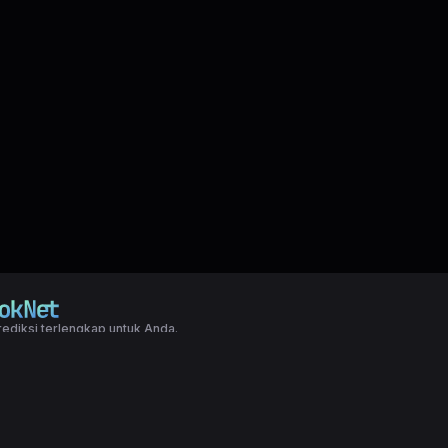
ediksi terlengkap untuk Anda.
right LXGroup. All rights reserved.
ditions
|
Privacy Policy
ta lengkap untuk mudah yang telah di simpulkan dari result togel GRAND D
o dll