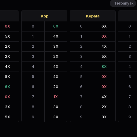
Terbanyak
Kop
Kepala
0
X
0
6
X
0
6
X
0
5
X
1
4
X
1
0
X
1
2
X
2
3
X
2
4
X
2
2
X
3
2
X
3
5
X
3
4
X
4
4
X
4
8
X
4
5
X
5
4
X
5
0
X
5
6
X
6
2
X
6
0
X
6
0
X
7
1
X
7
4
X
7
3
X
8
3
X
8
2
X
8
5
X
9
3
X
9
3
X
9