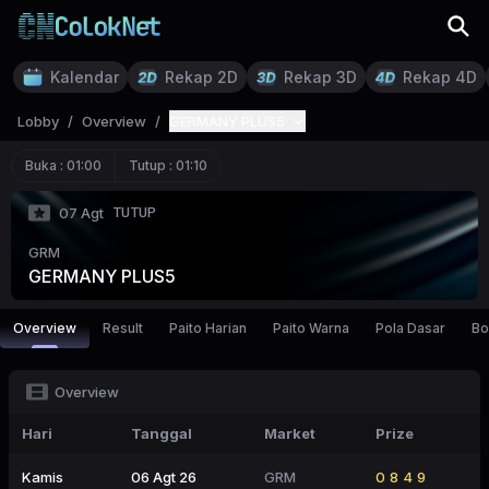
Kalendar
Rekap 2D
Rekap 3D
Rekap 4D
Lobby
/
Overview
/
GERMANY PLUS5
Buka :
01:00
Tutup :
01:10
TUTUP
07 Agt
GRM
GERMANY PLUS5
Overview
Result
Paito Harian
Paito Warna
Pola Dasar
Bo
Overview
Hari
Tanggal
Market
Prize
Kamis
06 Agt 26
GRM
0849