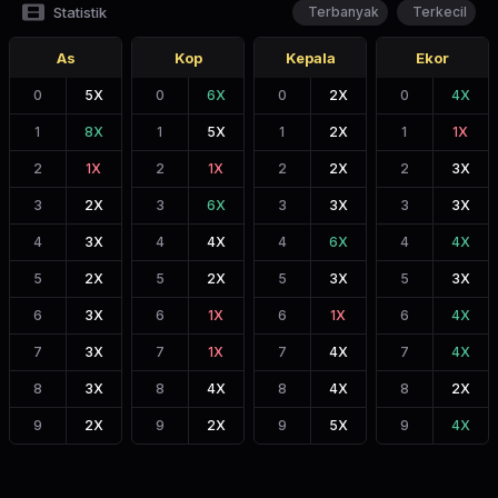
Statistik
Terbanyak
Terkecil
As
Kop
Kepala
Ekor
0
5
X
0
6
X
0
2
X
0
4
X
1
8
X
1
5
X
1
2
X
1
1
X
2
1
X
2
1
X
2
2
X
2
3
X
3
2
X
3
6
X
3
3
X
3
3
X
4
3
X
4
4
X
4
6
X
4
4
X
5
2
X
5
2
X
5
3
X
5
3
X
6
3
X
6
1
X
6
1
X
6
4
X
7
3
X
7
1
X
7
4
X
7
4
X
8
3
X
8
4
X
8
4
X
8
2
X
9
2
X
9
2
X
9
5
X
9
4
X