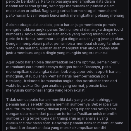
periode berikutnya. Paito ini biasanya menampilkan data dalam
bentuk tabel atau grafik, sehingga memudahkan pemain dalam
melakukan prediksi. Bagi yang serius bermain togel, memahami
paito harian bisa menjadi kunci untuk meningkatkan peluang menang
Selain sebagai alat analisis, paito harian juga membantu pemain
mengidentifikasi angka panas (hot numbers) dan angka dingin (cold
numbers). Angka panas adalah angka yang sering muncul dalam
periode tertentu, sementara angka dingin adalah yang jarang keluar.
Dengan mempelajari paito, pemain bisa membuat strategi taruhan
yang lebih matang, apakah akan mengikuti tren angka panas atau
justru memburu angka dingin yang mungkin segera muncul
Agar paito harian bisa dimanfaatkan secara optimal, pemain perlu
memahami cara membacanya dengan benar. Biasanya, paito
menampilkan data angka dalam beberapa periode, seperti harian,
mingguan, atau bulanan. Pemain harus memperhatikan pola
berulang, frekuensi kemunculan angka, dan perubahan tren dari
waktu ke waktu. Dengan analisis yang cermat, pemain bisa
menyusun kombinasi angka yang lebih akurat
Tidak semua paito harian memiliki data yang akurat, sehingga
pemain harus selektif dalam memilih sumbernya. Beberapa situs
atau forum togel menyediakan paito yang diperbarui setiap hari
dengan data resmi dari pasaran tertentu. Pastikan untuk memilih
sumber yang terpercaya dan transparan agar analisis yang
dilakukan tidak salah arah. Beberapa pemain bahkan membuat paito
pribadi berdasarkan data yang mereka kumpulkan sendiri