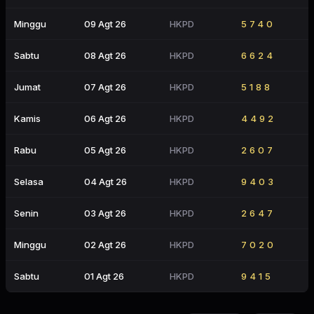
Minggu
09 Agt 26
HKPD
5740
Sabtu
08 Agt 26
HKPD
6624
Jumat
07 Agt 26
HKPD
5188
Kamis
06 Agt 26
HKPD
4492
Rabu
05 Agt 26
HKPD
2607
Selasa
04 Agt 26
HKPD
9403
Senin
03 Agt 26
HKPD
2647
Minggu
02 Agt 26
HKPD
7020
Sabtu
01 Agt 26
HKPD
9415