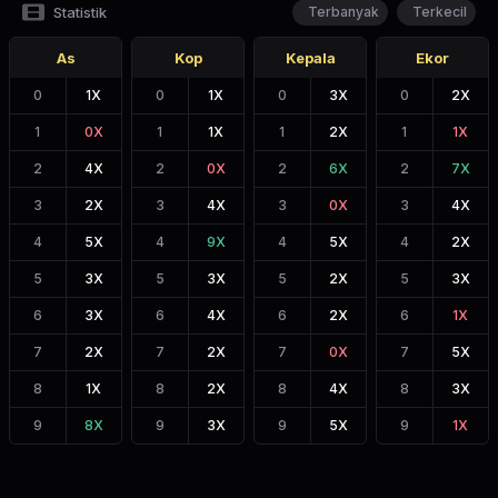
Statistik
Terbanyak
Terkecil
As
Kop
Kepala
Ekor
0
1
X
0
1
X
0
3
X
0
2
X
1
0
X
1
1
X
1
2
X
1
1
X
2
4
X
2
0
X
2
6
X
2
7
X
3
2
X
3
4
X
3
0
X
3
4
X
4
5
X
4
9
X
4
5
X
4
2
X
5
3
X
5
3
X
5
2
X
5
3
X
6
3
X
6
4
X
6
2
X
6
1
X
7
2
X
7
2
X
7
0
X
7
5
X
8
1
X
8
2
X
8
4
X
8
3
X
9
8
X
9
3
X
9
5
X
9
1
X