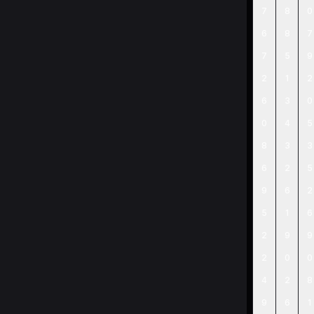
7
8
0
6
8
7
7
5
9
2
1
2
6
3
0
0
4
5
8
3
3
6
2
5
9
6
2
5
1
6
2
9
9
2
0
0
4
2
8
9
6
1