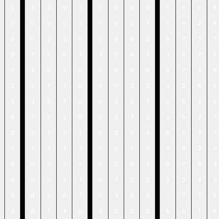
5
3
3
9
2
2
8
6
8
5
0
0
6
5
0
9
0
5
1
6
2
7
5
0
2
6
6
0
3
2
9
5
8
9
3
8
7
3
7
0
7
9
6
7
3
0
9
4
1
6
7
5
7
4
8
1
9
5
9
0
9
5
7
3
8
2
9
1
7
0
4
1
3
3
4
2
8
5
5
2
6
1
9
8
8
8
7
2
6
3
9
6
7
9
5
8
2
3
7
5
4
9
2
7
0
9
3
3
5
9
3
5
4
8
0
3
7
1
7
4
4
3
7
6
1
5
4
8
2
0
6
0
2
2
1
2
2
9
4
9
7
8
4
0
0
0
5
7
8
7
2
3
5
2
4
3
9
8
2
6
7
7
5
8
8
7
7
7
9
4
8
1
4
9
3
2
2
3
6
0
1
6