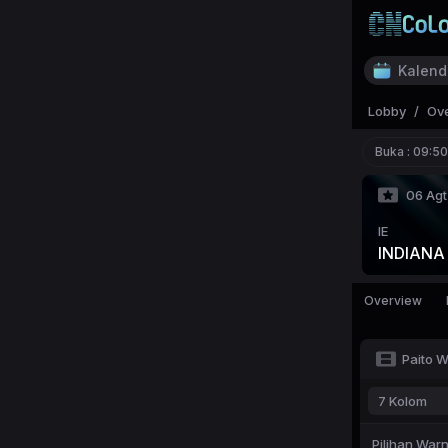
Kalend
Lobby
/
Ov
Buka :
09:50
06 Agt
IE
INDIANA
Overview
Paito 
7 Kolom
Pilihan War