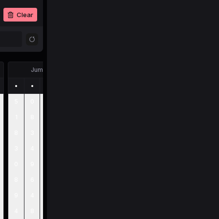
Clear
Jumat
Sabtu
Minggu
•
•
•
•
•
•
•
•
•
•
•
•
5
0
8
5
3
6
9
3
2
3
5
3
1
8
9
9
2
4
4
4
9
7
4
9
8
3
9
5
3
5
3
1
2
6
5
8
3
4
2
4
8
4
7
6
3
5
7
7
0
9
2
2
1
9
7
8
8
7
3
1
8
6
8
4
0
3
5
3
4
6
9
9
9
4
3
8
1
5
3
4
6
4
6
7
4
8
4
7
8
7
2
3
2
0
7
1