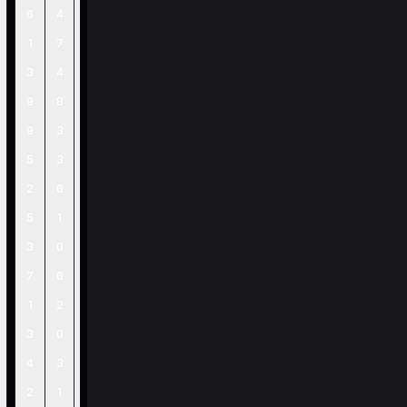
6
4
0
0
3
5
5
9
7
7
8
2
1
7
9
9
9
0
2
9
6
3
8
2
3
4
4
0
3
1
2
9
3
0
8
5
9
8
7
5
2
4
4
0
6
6
6
3
9
3
7
9
6
0
4
6
5
1
1
2
5
3
6
9
4
0
2
1
4
3
7
1
2
6
5
3
6
5
9
1
1
0
6
7
5
1
3
3
9
8
5
0
9
7
9
9
3
0
0
3
4
3
8
5
6
9
9
4
7
6
1
4
9
5
3
0
5
9
0
6
1
2
2
6
3
1
8
9
9
3
7
5
3
0
2
1
4
2
7
2
8
1
9
6
4
3
7
2
4
3
6
6
4
0
7
0
2
1
9
7
7
9
2
6
4
3
5
0