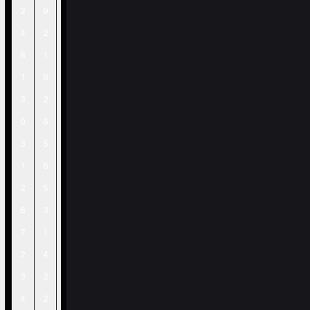
2
9
4
1
9
8
8
5
3
7
2
6
4
2
2
2
7
4
5
2
5
9
3
5
8
1
0
0
9
1
9
3
6
3
6
6
1
8
4
5
7
9
8
0
0
5
9
7
3
2
4
3
8
9
4
6
5
6
6
2
0
6
5
8
5
2
4
5
6
8
5
4
3
5
0
1
6
1
0
0
3
6
5
3
1
6
5
4
8
1
3
6
6
2
8
9
2
5
9
5
7
4
8
0
7
4
2
6
6
3
7
1
4
0
0
1
6
4
9
4
7
1
2
6
6
8
4
2
7
3
9
0
2
4
9
5
5
0
2
1
1
9
9
6
3
2
6
9
8
7
4
4
5
0
3
2
4
2
4
8
9
2
7
5
0
6
6
7