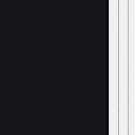
1
7
5
0
5
2
7
6
9
4
1
6
7
9
2
2
4
7
3
7
6
6
4
7
0
7
4
9
0
9
3
2
3
8
3
2
5
0
8
8
2
8