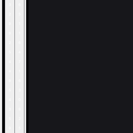
3
6
3
5
1
3
3
2
1
4
3
9
2
5
3
3
0
4
7
3
5
1
2
2
9
1
5
8
1
6
8
4
7
5
2
1
8
1
6
4
1
7
0
6
6
9
2
0
2
6
7
2
8
5
7
9
5
3
1
2
5
4
8
7
6
3
0
5
0
0
1
7
4
7
6
0
7
4
8
5
7
0
1
5
4
1
8
6
2
3
9
4
5
0
6
3
9
6
9
4
0
2
8
7
0
7
9
3
5
3
8
9
7
5
5
0
9
2
5
7
4
0
3
1
8
2
4
5
6
7
9
5
3
8
4
3
0
5
6
2
2
9
0
0
5
2
9
5
1
2
6
5
1
7
7
9
9
5
3
4
2
6
6
7
7
8
7
1