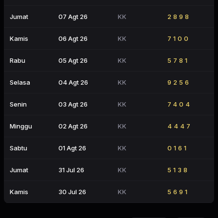
Jumat
07 Agt 26
KK
2898
Kamis
06 Agt 26
KK
7100
Rabu
05 Agt 26
KK
5781
Selasa
04 Agt 26
KK
9256
Senin
03 Agt 26
KK
7404
Minggu
02 Agt 26
KK
4447
Sabtu
01 Agt 26
KK
0161
Jumat
31 Jul 26
KK
5138
Kamis
30 Jul 26
KK
5691