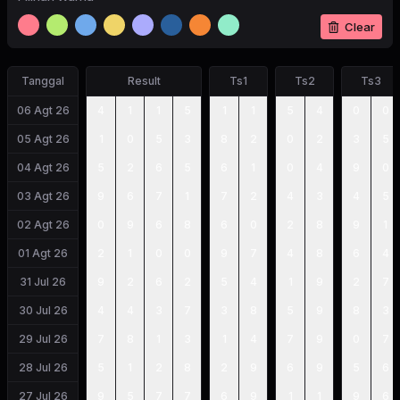
Clear
Tanggal
Result
Ts1
Ts2
Ts3
06 Agt 26
4
1
1
5
1
1
5
4
0
0
05 Agt 26
1
0
5
3
8
2
0
2
3
5
04 Agt 26
5
2
6
5
6
1
0
4
9
0
03 Agt 26
9
6
7
1
7
2
4
3
4
5
02 Agt 26
0
9
6
8
6
0
2
8
9
1
01 Agt 26
2
1
0
0
9
7
4
8
6
4
31 Jul 26
9
2
6
2
5
4
1
9
2
7
30 Jul 26
4
4
3
7
3
8
5
9
8
3
29 Jul 26
7
8
1
3
1
4
7
9
0
7
28 Jul 26
5
1
2
8
2
9
6
9
5
6
27 Jul 26
9
5
7
7
6
9
1
1
9
6