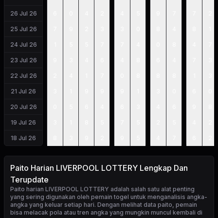
26 Jul 26
6
0
4
2
4
5
9
7
7
2
25 Jul 26
7
9
2
3
3
0
8
4
8
1
24 Jul 26
1
5
5
7
7
4
0
8
4
7
23 Jul 26
9
3
4
6
4
8
6
4
7
3
22 Jul 26
2
4
1
7
0
8
8
8
1
3
21 Jul 26
3
1
9
9
9
1
3
0
6
0
20 Jul 26
0
5
6
4
6
3
4
6
9
8
19 Jul 26
3
1
8
5
7
5
2
5
4
2
18 Jul 26
8
3
9
2
9
5
4
7
6
2
Paito Harian LIVERPOOL LOTTERY Lengkap Dan
Terupdate
Paito harian LIVERPOOL LOTTERY
adalah salah satu alat penting
yang sering digunakan oleh pemain togel untuk menganalisis angka-
angka yang keluar setiap hari. Dengan melihat data paito, pemain
bisa melacak pola atau tren angka yang mungkin muncul kembali di