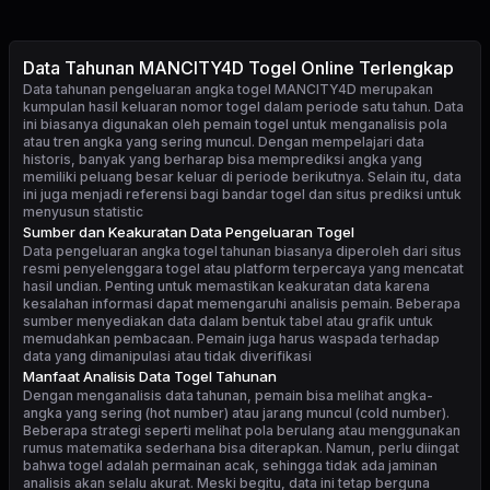
Data Tahunan MANCITY4D Togel Online Terlengkap
Data tahunan pengeluaran angka togel MANCITY4D
merupakan
kumpulan hasil keluaran nomor togel dalam periode satu tahun. Data
ini biasanya digunakan oleh pemain togel untuk menganalisis pola
atau tren angka yang sering muncul. Dengan mempelajari data
historis, banyak yang berharap bisa memprediksi angka yang
memiliki peluang besar keluar di periode berikutnya. Selain itu, data
ini juga menjadi referensi bagi bandar togel dan situs prediksi untuk
menyusun statistic
Sumber dan Keakuratan Data Pengeluaran Togel
Data pengeluaran angka togel tahunan biasanya diperoleh dari situs
resmi penyelenggara togel atau platform terpercaya yang mencatat
hasil undian. Penting untuk memastikan keakuratan data karena
kesalahan informasi dapat memengaruhi analisis pemain. Beberapa
sumber menyediakan data dalam bentuk tabel atau grafik untuk
memudahkan pembacaan. Pemain juga harus waspada terhadap
data yang dimanipulasi atau tidak diverifikasi
Manfaat Analisis Data Togel Tahunan
Dengan menganalisis data tahunan, pemain bisa melihat angka-
angka yang sering (hot number) atau jarang muncul (cold number).
Beberapa strategi seperti melihat pola berulang atau menggunakan
rumus matematika sederhana bisa diterapkan. Namun, perlu diingat
bahwa togel adalah permainan acak, sehingga tidak ada jaminan
analisis akan selalu akurat. Meski begitu, data ini tetap berguna