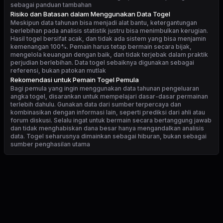
sebagai panduan tambahan
Risiko dan Batasan dalam Menggunakan Data Togel
Meskipun data tahunan bisa menjadi alat bantu, ketergantungan
berlebihan pada analisis statistik justru bisa menimbulkan kerugian.
Hasil togel bersifat acak, dan tidak ada sistem yang bisa menjamin
kemenangan 100%. Pemain harus tetap bermain secara bijak,
mengelola keuangan dengan baik, dan tidak terjebak dalam praktik
perjudian berlebihan. Data togel sebaiknya digunakan sebagai
referensi, bukan patokan mutlak
Rekomendasi untuk Pemain Togel Pemula
Bagi pemula yang ingin menggunakan data tahunan pengeluaran
angka togel, disarankan untuk mempelajari dasar-dasar permainan
terlebih dahulu. Gunakan data dari sumber terpercaya dan
kombinasikan dengan informasi lain, seperti prediksi dari ahli atau
forum diskusi. Selalu ingat untuk bermain secara bertanggung jawab
dan tidak menghabiskan dana besar hanya mengandalkan analisis
data. Togel seharusnya dimainkan sebagai hiburan, bukan sebagai
sumber penghasilan utama