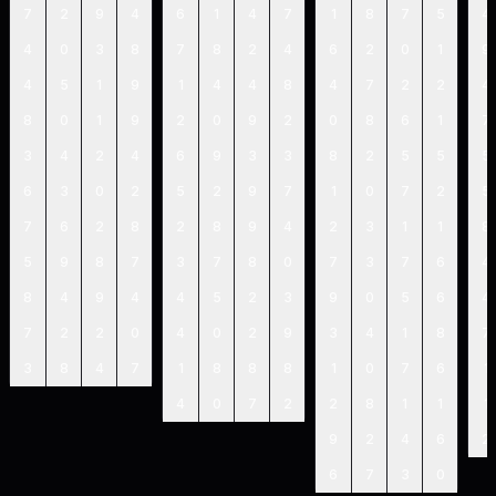
7
2
9
4
6
1
4
7
1
8
7
5
4
4
0
3
8
7
8
2
4
6
2
0
1
9
4
5
1
9
1
4
4
8
4
7
2
2
4
8
0
1
9
2
0
9
2
0
8
6
1
7
3
4
2
4
6
9
3
3
8
2
5
5
5
6
3
0
2
5
2
9
7
1
0
7
2
5
7
6
2
8
2
8
9
4
2
3
1
1
8
5
9
8
7
3
7
8
0
7
3
7
6
4
8
4
9
4
4
5
2
3
9
0
5
6
4
7
2
2
0
4
0
2
9
3
4
1
8
7
3
8
4
7
1
8
8
8
1
0
7
6
1
4
0
7
2
2
8
1
1
1
9
2
4
6
2
6
7
3
0