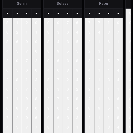
Senin
Selasa
Rabu
•
•
•
•
•
•
•
•
•
•
•
•
8
8
1
2
9
9
0
7
6
7
7
1
0
0
0
2
1
1
8
3
0
4
3
4
3
7
7
8
6
0
0
8
4
3
5
3
1
6
1
5
4
5
7
0
8
9
5
5
2
3
8
1
0
3
9
7
2
0
6
3
8
3
7
5
7
0
6
5
6
0
4
6
8
9
4
1
4
4
1
2
8
1
3
8
7
2
4
2
1
3
4
4
6
5
7
5
6
3
0
2
2
0
1
1
4
7
1
9
8
3
7
5
8
4
1
6
6
8
6
8
8
0
9
6
2
4
8
9
5
9
9
7
2
0
6
0
6
3
3
2
1
1
8
8
4
5
7
7
8
7
6
1
1
5
3
4
8