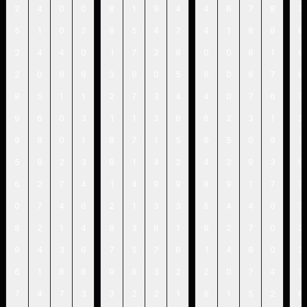
2
4
0
0
8
1
9
4
4
6
7
8
3
5
1
0
2
9
5
4
7
4
1
8
8
8
2
4
4
0
1
7
2
8
0
0
8
1
9
2
0
9
9
3
9
0
5
6
0
6
7
8
8
5
1
1
2
7
3
4
4
0
7
6
7
9
6
0
3
1
1
3
8
6
2
3
1
2
9
8
0
1
8
7
1
5
9
5
0
9
7
5
8
2
3
8
1
4
2
4
2
9
3
0
6
2
7
4
1
4
9
9
8
9
1
7
7
0
7
4
6
2
1
3
3
5
4
4
0
7
8
2
1
4
9
3
8
1
9
2
7
0
2
9
4
3
6
7
5
7
8
1
4
8
0
2
6
1
8
8
9
8
3
2
2
0
7
4
7
7
4
7
3
3
2
2
1
9
1
5
2
8