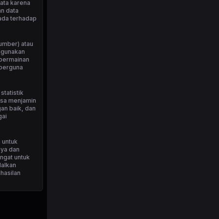
data karena
n data
ada terhadap
umber) atau
nggunakan
 permainan
p berguna
statistik
bisa menjamin
an baik, dan
gai
 untuk
aya dan
ingat untuk
dalkan
hasilan