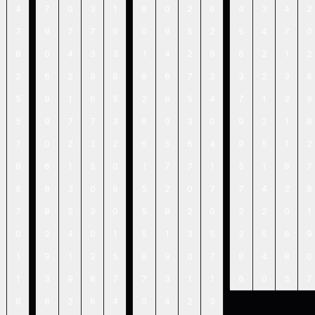
4
7
0
3
1
8
0
2
6
4
3
4
2
7
9
7
7
9
0
9
5
2
5
4
7
0
8
0
4
3
3
1
4
2
9
6
2
1
2
2
6
2
9
8
8
6
7
3
3
2
3
6
5
9
1
6
5
2
6
5
4
7
1
2
9
5
9
7
7
3
6
9
3
0
9
2
1
8
7
0
2
3
2
6
5
6
4
9
5
1
2
8
6
1
5
0
1
7
7
1
5
1
9
7
6
8
3
0
9
5
2
0
7
7
4
2
8
7
8
5
3
0
5
8
2
0
2
2
0
1
0
2
4
0
1
5
1
3
5
2
6
6
9
1
9
1
2
5
8
9
0
7
8
4
8
0
1
3
9
8
7
7
3
1
1
6
0
5
7
8
8
2
6
4
0
4
2
3