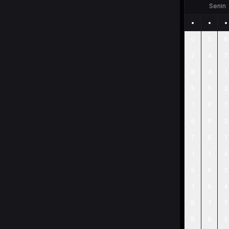
Senin
•
•
•
0
5
6
2
4
7
8
3
1
5
6
2
1
9
7
6
9
2
7
6
1
1
1
4
5
6
3
1
9
4
8
7
7
9
9
5