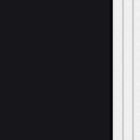
5
9
4
5
1
6
3
7
2
9
6
3
4
7
9
0
6
5
6
9
5
6
7
7
0
0
9
5
2
7
8
0
8
2
0
0
7
0
7
6
2
9