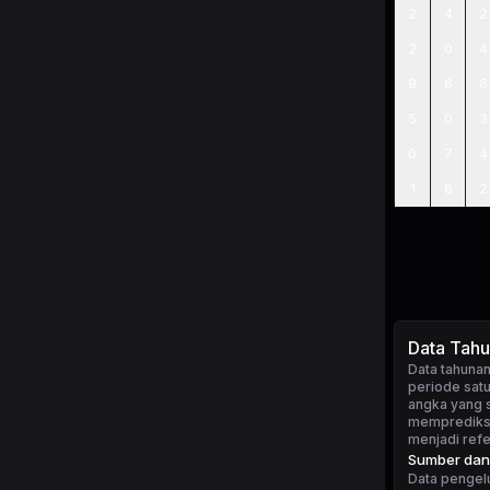
2
4
2
2
0
4
9
6
6
5
0
3
0
7
4
1
6
2
Data Tah
Data tahuna
periode satu
angka yang s
memprediksi 
menjadi refe
Sumber dan
Data pengelu