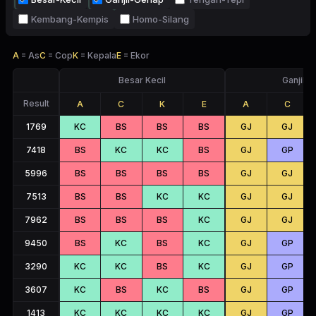
Kembang-Kempis
Homo-Silang
A
=
As
C
=
Cop
K
=
Kepala
E
=
Ekor
Besar Kecil
Ganjil 
Result
A
C
K
E
A
C
1769
KC
BS
BS
BS
GJ
GJ
7418
BS
KC
KC
BS
GJ
GP
5996
BS
BS
BS
BS
GJ
GJ
7513
BS
BS
KC
KC
GJ
GJ
7962
BS
BS
BS
KC
GJ
GJ
9450
BS
KC
BS
KC
GJ
GP
3290
KC
KC
BS
KC
GJ
GP
3607
KC
BS
KC
BS
GJ
GP
1413
KC
KC
KC
KC
GJ
GP