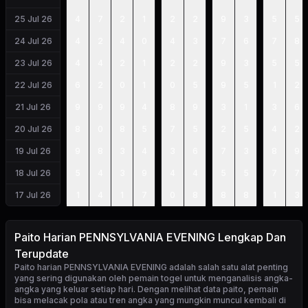
25 Jul 26
4
7
2
1
2
2
9
3
5
5
24 Jul 26
4
2
4
0
4
3
7
6
7
8
23 Jul 26
4
4
2
1
2
2
9
3
5
5
22 Jul 26
6
2
0
1
0
5
9
5
1
2
21 Jul 26
9
9
9
4
8
9
3
1
3
6
20 Jul 26
8
0
8
5
7
5
2
5
4
2
19 Jul 26
9
8
3
4
3
6
7
3
8
9
18 Jul 26
5
4
3
9
4
4
5
5
7
7
17 Jul 26
1
4
1
7
0
8
8
8
1
3
Paito Harian PENNSYLVANIA EVENING Lengkap Dan
Terupdate
Paito harian PENNSYLVANIA EVENING
adalah salah satu alat penting
yang sering digunakan oleh pemain togel untuk menganalisis angka-
angka yang keluar setiap hari. Dengan melihat data paito, pemain
bisa melacak pola atau tren angka yang mungkin muncul kembali di