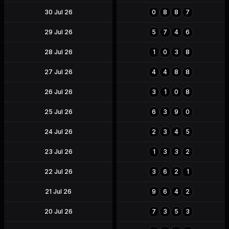
30 Jul 26
0
8
8
7
29 Jul 26
5
7
4
6
28 Jul 26
1
0
3
8
27 Jul 26
4
4
8
8
26 Jul 26
3
1
0
8
25 Jul 26
6
3
9
0
24 Jul 26
2
3
4
5
23 Jul 26
1
3
3
2
22 Jul 26
3
6
2
1
21 Jul 26
9
6
4
2
20 Jul 26
7
3
5
3