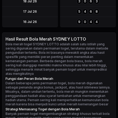
18 Jul 26
3
0
6
3
17 Jul 26
5
4
6
8
16 Jul 26
9
0
4
4
Hasil Result Bola Merah SYDNEY LOTTO
Bola merah togel SYDNEY LOTTO
adalah salah satu istilah yang
sering digunakan dalam permainan togel, terutama dalam metode
pengundian tertentu. Bola ini biasanya mewakili angka atau hasil
spesifik yang memiliki peran penting dalam menentukan
kemenangan pemain. Berbeda dengan bola biasa, bola merah
sering kali dianggap memiliki makna khusus atau nilai lebih tinggi,
sehingga menarik minat banyak pemain togel untuk memprediksi
atau mengikutinya
Fungsi dan Peran Bola Merah
Dalam beberapa jenis permainan togel, bola merah digunakan
sebagai penanda angka bonus, jackpot, atau hasil istimewa lainnya.
Misalnya, dalam undian tertentu, bola merah mungkin menentukan
penggandaan hadiah atau syarat tambahan untuk memenangkan
hadiah utama. Pemain sering kali memperhatikan kemunculan bola
merah karena bisa menjadi kunci untuk meraih kemenangan besar
Strategi Memasang Togel dengan Bola Merah
Banyak pemain togel mengembangkan strategi khusus terkait bola
merah, seperti memilih angka yang sering muncul bersamaan