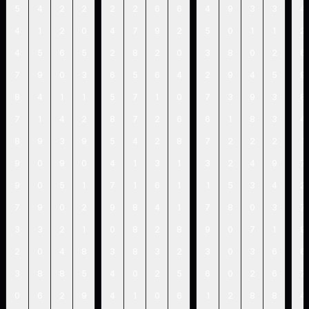
5
4
2
2
2
2
6
6
4
9
3
3
4
4
1
2
0
4
7
9
2
5
0
1
1
2
4
5
6
5
2
8
2
0
3
8
0
2
6
7
9
0
3
6
5
6
4
2
9
4
5
9
8
4
1
1
5
7
1
0
7
3
9
3
8
7
1
4
2
8
7
2
6
6
1
8
3
4
8
9
3
9
5
4
2
8
7
2
2
2
1
9
0
9
0
4
1
3
1
3
2
4
9
7
9
0
5
1
7
1
6
1
1
5
3
4
2
7
9
0
2
9
8
4
1
7
8
0
3
7
3
3
2
1
0
8
2
8
9
0
7
1
9
2
0
4
8
3
8
3
2
3
0
3
6
6
3
8
8
5
4
0
2
5
6
0
2
6
7
0
6
2
9
4
1
0
6
1
2
8
8
4