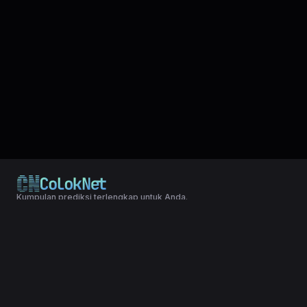
Kumpulan prediksi terlengkap untuk Anda.
© 2024 Copyright LXGroup. All rights reserved.
Terms & Conditions
|
Privacy Policy
TOTOMACAU 00:00 WIB dikenal sebagai sumber resmi dan
terpercaya, sehingga keakuratan datanya tidak perlu diragukan lagi.
Pemain dapat merasa tenang karena semua hasil yang diumumkan
telah melalui proses verifikasi ketat. Dan juga kenyamanan
mengakses data menjadi salah satu faktor penting. Dengan
teknologi modern saat ini, Anda bisa mengecek pengeluaran