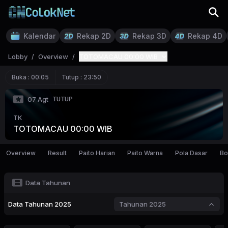
Kalendar
Rekap 2D
Rekap 3D
Rekap 4D
Lobby
/
Overview
/
TOTOMACAU 00:00 WIB
Buka :
00:05
Tutup :
23:50
TUTUP
07 Agt
TK
TOTOMACAU 00:00 WIB
Overview
Result
Paito Harian
Paito Warna
Pola Dasar
Bo
Data Tahunan
Data
Tahunan 2025
Tahunan 2025