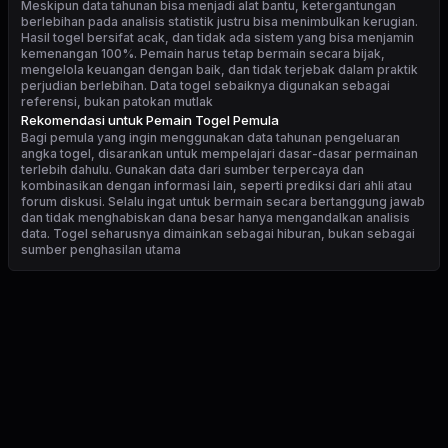
Meskipun data tahunan bisa menjadi alat bantu, ketergantungan
berlebihan pada analisis statistik justru bisa menimbulkan kerugian.
Hasil togel bersifat acak, dan tidak ada sistem yang bisa menjamin
kemenangan 100%. Pemain harus tetap bermain secara bijak,
mengelola keuangan dengan baik, dan tidak terjebak dalam praktik
perjudian berlebihan. Data togel sebaiknya digunakan sebagai
referensi, bukan patokan mutlak
Rekomendasi untuk Pemain Togel Pemula
Bagi pemula yang ingin menggunakan data tahunan pengeluaran
angka togel, disarankan untuk mempelajari dasar-dasar permainan
terlebih dahulu. Gunakan data dari sumber terpercaya dan
kombinasikan dengan informasi lain, seperti prediksi dari ahli atau
forum diskusi. Selalu ingat untuk bermain secara bertanggung jawab
dan tidak menghabiskan dana besar hanya mengandalkan analisis
data. Togel seharusnya dimainkan sebagai hiburan, bukan sebagai
sumber penghasilan utama