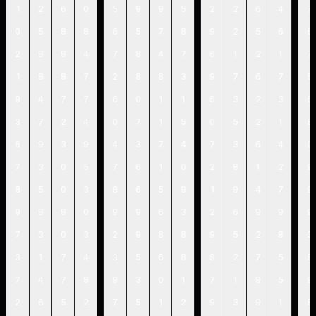
1
2
6
0
5
9
9
5
2
2
6
4
7
0
5
8
8
6
5
7
8
9
2
5
6
6
2
8
8
4
7
8
4
7
6
1
2
1
7
1
8
8
7
2
8
8
3
9
7
6
7
5
9
4
7
7
6
0
1
1
6
3
2
3
6
3
7
2
4
0
7
1
5
0
5
2
1
8
6
9
3
9
4
3
7
4
7
3
6
4
0
7
3
0
5
7
6
1
0
2
8
1
2
9
8
5
0
3
8
6
5
9
1
9
4
7
9
9
8
8
0
9
9
6
3
2
6
9
9
9
7
3
0
3
2
9
8
8
9
5
2
8
3
3
1
7
4
3
5
6
8
8
2
7
5
8
7
4
7
8
9
3
0
1
7
1
9
5
9
2
6
5
2
7
5
1
2
9
3
9
1
8