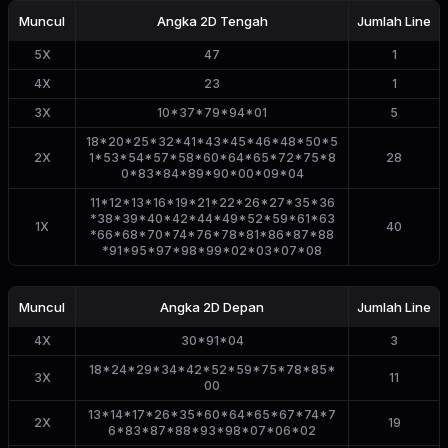
Muncul
Angka 2D
Tengah
Jumlah Line
5
X
47
1
4
X
23
1
3
X
10*37*79*94*01
5
18*20*25*32*41*43*45*46*48*50*5
2
X
1*53*54*57*58*60*64*65*72*75*8
28
0*83*84*89*90*00*09*04
11*12*13*16*19*21*22*26*27*35*36
*38*39*40*42*44*49*52*59*61*63
1
X
40
*66*68*70*74*76*78*81*86*87*88
*91*95*97*98*99*02*03*07*08
Muncul
Angka 2D
Depan
Jumlah Line
4
X
30*91*04
3
18*24*29*34*42*52*59*75*78*85*
3
X
11
00
13*14*17*26*35*60*64*65*67*74*7
2
X
19
6*83*87*88*93*98*07*06*02