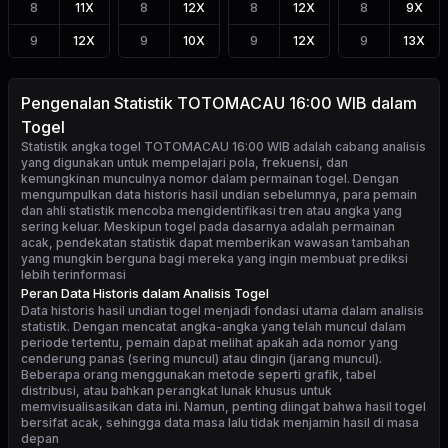
8
11
X
8
12
X
8
12
X
8
9
X
9
12
X
9
10
X
9
12
X
9
13
X
Pengenalan Statistik TOTOMACAU 16:00 WIB dalam
Togel
Statistik angka togel TOTOMACAU 16:00 WIB
adalah cabang analisis
yang digunakan untuk mempelajari pola, frekuensi, dan
kemungkinan munculnya nomor dalam permainan togel. Dengan
mengumpulkan data historis hasil undian sebelumnya, para pemain
dan ahli statistik mencoba mengidentifikasi tren atau angka yang
sering keluar. Meskipun togel pada dasarnya adalah permainan
acak, pendekatan statistik dapat memberikan wawasan tambahan
yang mungkin berguna bagi mereka yang ingin membuat prediksi
lebih terinformasi
Peran Data Historis dalam Analisis Togel
Data historis hasil undian togel menjadi fondasi utama dalam analisis
statistik. Dengan mencatat angka-angka yang telah muncul dalam
periode tertentu, pemain dapat melihat apakah ada nomor yang
cenderung panas (sering muncul) atau dingin (jarang muncul).
Beberapa orang menggunakan metode seperti grafik, tabel
distribusi, atau bahkan perangkat lunak khusus untuk
memvisualisasikan data ini. Namun, penting diingat bahwa hasil togel
bersifat acak, sehingga data masa lalu tidak menjamin hasil di masa
depan