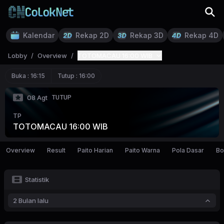
Kalendar
Rekap 2D
Rekap 3D
Rekap 4D
Lobby
/
Overview
/
TOTOMACAU 16:00 WIB
Buka :
16:15
Tutup :
16:00
TUTUP
08 Agt
TP
TOTOMACAU 16:00 WIB
Overview
Result
Paito Harian
Paito Warna
Pola Dasar
Bo
Statistik
2 Bulan lalu