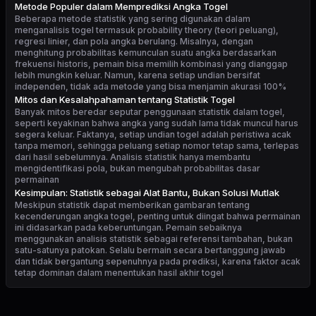
Metode Populer dalam Memprediksi Angka Togel
Beberapa metode statistik yang sering digunakan dalam
menganalisis togel termasuk probability theory (teori peluang),
regresi linier, dan pola angka berulang. Misalnya, dengan
menghitung probabilitas kemunculan suatu angka berdasarkan
frekuensi historis, pemain bisa memilih kombinasi yang dianggap
lebih mungkin keluar. Namun, karena setiap undian bersifat
independen, tidak ada metode yang bisa menjamin akurasi 100%
Mitos dan Kesalahpahaman tentang Statistik Togel
Banyak mitos beredar seputar penggunaan statistik dalam togel,
seperti keyakinan bahwa angka yang sudah lama tidak muncul harus
segera keluar. Faktanya, setiap undian togel adalah peristiwa acak
tanpa memori, sehingga peluang setiap nomor tetap sama, terlepas
dari hasil sebelumnya. Analisis statistik hanya membantu
mengidentifikasi pola, bukan mengubah probabilitas dasar
permainan
Kesimpulan: Statistik sebagai Alat Bantu, Bukan Solusi Mutlak
Meskipun statistik dapat memberikan gambaran tentang
kecenderungan angka togel, penting untuk diingat bahwa permainan
ini didasarkan pada keberuntungan. Pemain sebaiknya
menggunakan analisis statistik sebagai referensi tambahan, bukan
satu-satunya patokan. Selalu bermain secara bertanggung jawab
dan tidak bergantung sepenuhnya pada prediksi, karena faktor acak
tetap dominan dalam menentukan hasil akhir togel