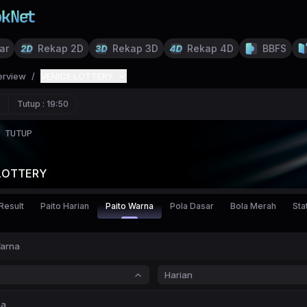
ar
Rekap 2D
Rekap 3D
Rekap 4D
BBFS
erview
/
VENICE LOTTERY
Tutup :
19:50
TUTUP
LOTTERY
Result
Paito Harian
Paito Warna
Pola Dasar
Bola Merah
Stat
Warna
Harian
na