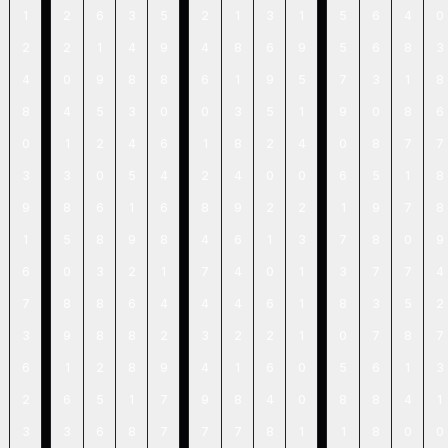
1
2
6
3
5
2
1
3
1
5
6
4
0
2
2
1
4
9
4
8
6
9
5
6
8
3
4
0
9
8
8
6
1
9
5
7
3
1
8
8
4
5
3
0
0
3
5
1
9
0
8
6
0
1
2
4
6
1
8
2
4
0
8
7
7
3
3
0
5
4
2
4
0
0
6
5
1
8
9
8
6
1
6
8
9
2
2
1
9
7
8
1
5
8
9
8
4
6
1
3
7
8
0
9
6
0
3
2
1
7
4
0
1
3
7
7
4
7
8
8
6
4
4
4
6
1
8
3
5
2
3
9
8
8
2
3
2
2
1
0
7
8
7
6
1
2
8
9
4
1
6
0
5
6
1
3
2
6
5
1
7
9
8
4
0
8
8
4
1
3
3
6
8
7
7
7
8
1
1
8
0
0