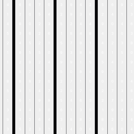
4
6
6
7
0
3
9
4
2
5
6
9
2
1
2
0
5
4
2
9
3
6
2
4
1
3
4
8
0
2
3
5
2
4
4
9
0
4
6
5
3
6
2
6
1
8
4
8
4
3
0
3
2
4
5
2
1
5
7
8
1
4
2
3
8
1
8
5
5
0
9
3
8
8
6
1
5
0
1
2
8
2
4
9
9
1
5
5
4
3
9
1
5
7
9
7
5
0
8
4
9
7
1
1
8
6
8
2
0
2
7
1
0
0
0
8
4
5
3
1
4
7
2
9
7
1
2
7
3
8
1
6
1
9
9
5
4
6
3
2
7
9
7
3
4
4
3
0
6
1
3
5
1
9
4
0
9
7
2
6
4
3
9
8
7
8
2
2
4
3
5
2
3
1
1
4
0
6
9
6
0
4