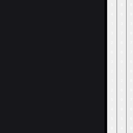
5
8
8
4
6
9
1
3
3
3
7
8
2
6
7
6
6
7
3
9
6
2
1
8
1
2
8
2
6
9
5
9
7
4
8
6
5
5
6
8
4
9