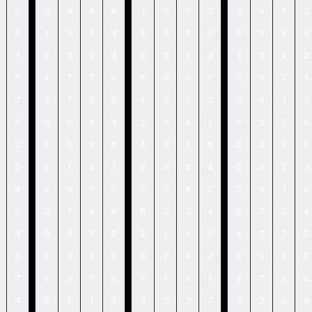
0
8
4
6
8
1
6
0
2
3
0
5
7
6
1
5
8
4
3
4
6
2
6
5
9
9
1
8
0
2
4
8
6
1
3
1
8
9
2
5
4
7
7
9
6
9
0
0
2
5
7
5
7
2
7
3
9
5
3
0
2
0
4
1
7
6
0
5
4
4
2
6
4
1
6
2
7
0
2
5
5
9
0
4
3
1
5
0
2
9
6
0
5
1
6
1
8
8
5
4
0
6
7
3
8
6
0
5
5
7
0
8
0
2
5
1
0
0
0
7
4
8
8
3
3
4
6
7
0
4
4
0
8
6
9
3
1
4
0
4
7
3
8
3
9
3
6
8
8
7
9
2
6
0
1
8
7
9
9
5
6
7
1
4
1
4
7
8
6
4
6
2
1
2
3
2
2
7
3
2
0
9