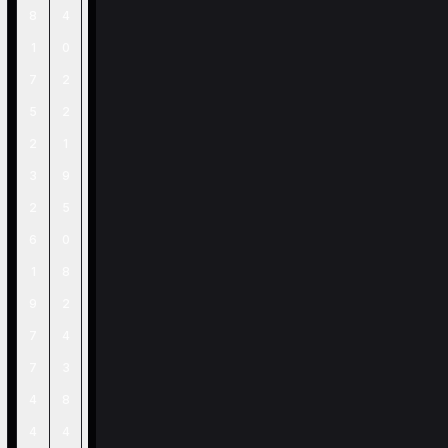
8
4
0
4
3
3
5
8
9
9
3
1
1
0
8
6
9
7
9
8
0
2
1
8
7
2
2
9
3
5
2
2
9
3
1
4
5
2
1
1
0
3
2
4
6
7
0
6
2
1
3
7
8
2
2
6
1
7
0
0
3
9
4
1
3
9
1
9
1
2
0
9
2
5
3
3
4
7
6
7
6
2
1
7
6
0
7
2
2
7
7
4
8
3
0
0
1
8
5
7
1
0
8
3
5
5
3
8
9
2
4
8
0
1
5
1
4
0
3
6
7
4
5
4
8
0
5
6
3
6
0
1
7
3
4
0
1
1
9
5
7
8
1
6
4
8
8
9
0
5
4
7
7
1
0
0
4
4
6
9
0
8
9
7
8
7
6
4