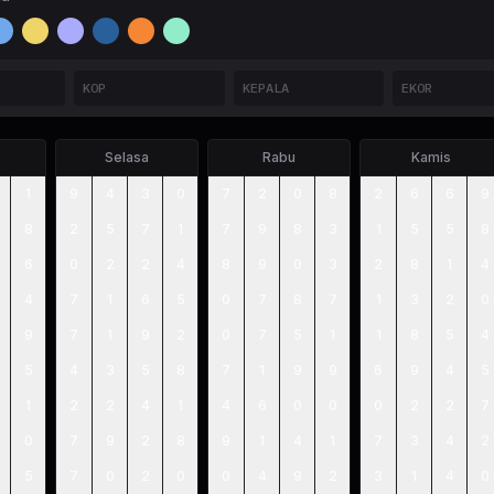
Selasa
Rabu
Kamis
1
9
4
3
0
7
2
0
8
2
6
6
9
8
2
5
7
1
7
9
8
3
1
5
5
8
6
0
2
2
4
8
9
0
3
2
8
1
4
4
7
1
6
5
0
7
8
7
1
3
2
0
9
7
1
9
2
0
7
5
1
1
8
5
4
5
4
3
5
8
7
1
9
9
6
9
4
5
1
2
2
4
1
4
6
0
0
0
2
2
7
0
7
9
2
8
9
1
4
1
7
3
4
2
5
7
0
2
0
0
4
9
2
3
1
4
0