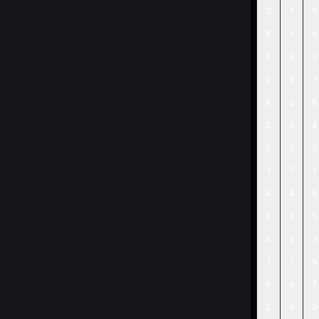
3
1
5
8
1
4
5
9
2
2
8
7
8
2
0
2
0
4
5
5
5
1
7
1
4
4
5
6
7
5
4
2
3
1
1
6
6
4
7
2
8
9