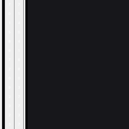
7
7
2
6
9
0
8
5
9
6
6
4
0
1
1
7
7
3
1
7
8
8
3
5
1
4
5
7
7
1
9
6
1
8
9
4
5
0
6
0
9
9
0
4
1
2
3
8
8
4
4
2
3
2
4
5
0
4
3
9
9
1
4
8
6
5
1
0
0
8
1
5
7
6
7
5
4
3
9
0
2
9
3
7
2
8
3
3
9
5
0
4
5
3
9
1
0
0
1
5
0
6
5
3
8
4
3
0
9
3
0
2
7
3
6
6
5
0
7
2
2
7
1
4
4
2
6
3
9
2
3
5
3
7
2
2
6
6
8
9
4
1
9
2
2
3
9
1
4
5
6
8
5
0
4
1
3
7
8
6
9
9
2
6
2
4
5
0