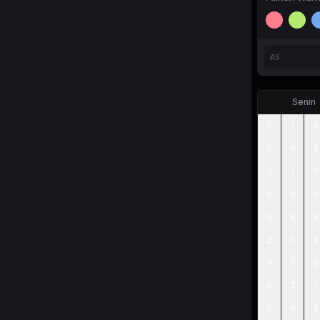
Senin
2
1
4
5
6
8
3
1
6
6
8
0
2
8
5
2
5
4
4
7
6
9
7
1
2
6
5