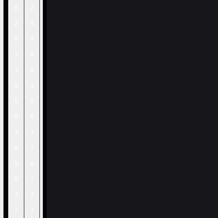
6
2
3
8
7
8
1
3
7
7
3
5
2
4
0
7
9
4
6
0
9
3
1
7
6
4
9
1
3
9
2
6
7
9
5
8
7
8
9
4
8
3
3
2
7
0
3
9
1
9
5
9
4
1
1
6
3
3
6
5
5
4
9
2
6
3
0
8
3
2
8
1
5
0
2
3
0
1
5
7
4
3
8
6
0
5
9
5
4
0
9
1
6
1
0
8
3
3
4
2
1
4
6
5
0
0
5
3
6
7
6
2
2
3
4
0
3
5
4
5
5
6
5
3
2
3
4
7
7
0
2
9
6
1
7
9
7
2
9
2
0
6
5
9
3
3
1
1
9
4
0
8
9
6
2
1
7
7
1
2
0
5
2
5
4
0
1
2