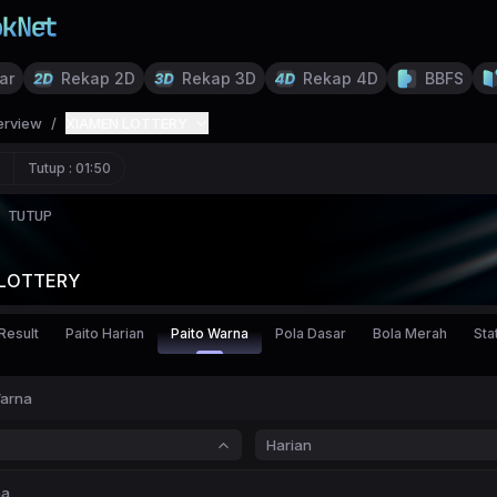
ar
Rekap 2D
Rekap 3D
Rekap 4D
BBFS
erview
/
XIAMEN LOTTERY
Tutup :
01:50
TUTUP
 LOTTERY
Result
Paito Harian
Paito Warna
Pola Dasar
Bola Merah
Stat
Warna
Harian
na