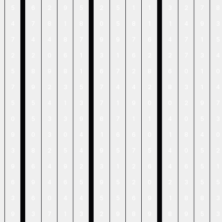
5
6
2
9
5
2
5
1
1
3
2
7
8
4
7
8
1
8
0
5
8
1
1
4
9
3
7
4
4
8
7
9
9
7
6
4
7
1
5
2
2
0
6
1
3
1
6
2
2
7
3
4
5
8
9
8
1
6
7
2
8
6
0
1
0
7
9
2
3
5
7
4
4
2
8
3
1
4
5
5
4
1
3
7
1
9
0
0
2
9
7
0
5
3
3
9
8
7
1
1
4
0
5
3
9
0
3
0
4
1
6
6
0
1
8
4
0
3
8
2
5
4
9
5
7
5
4
0
5
2
9
6
4
9
2
3
1
2
6
4
6
5
1
6
9
4
6
5
9
5
2
0
2
3
5
5
3
6
0
4
4
5
5
6
9
1
8
8
3
9
3
7
1
3
2
9
8
9
8
9
5
3