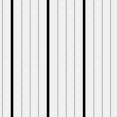
7
0
1
2
2
5
8
1
9
9
8
0
6
9
9
1
8
5
3
6
8
1
6
9
0
1
1
3
9
4
0
2
8
7
6
9
2
6
3
3
6
0
4
4
0
7
9
8
1
1
8
4
2
7
9
9
3
9
3
4
7
7
4
9
0
1
8
8
9
7
8
6
1
6
7
6
5
5
1
7
1
5
3
6
9
0
2
2
5
4
9
6
2
1
8
4
0
7
3
3
7
8
4
5
7
0
8
6
1
0
2
5
8
3
6
5
2
5
2
1
0
1
2
5
1
0
2
4
4
3
5
8
3
7
0
5
4
7
9
2
9
3
5
6
6
1
4
8
8
1
7
3
7
8
8
9
6
0
1
8
9
4
5
9
0
0
3
1
4
7
7
3
0
9
4
2
9
9
2
1
2
6