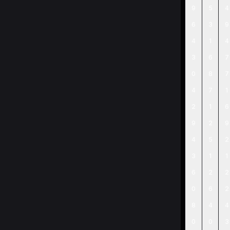
9
5
4
6
3
9
4
1
4
3
6
7
0
8
7
4
7
1
2
1
6
9
2
9
4
5
2
3
1
1
6
2
2
0
6
2
8
4
4
0
0
3