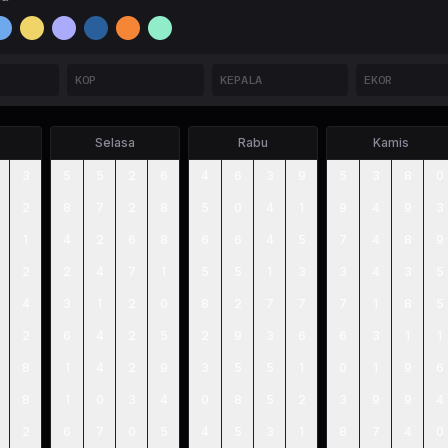
Selasa
Rabu
Kamis
3
5
5
2
6
4
6
3
9
5
3
8
0
2
8
7
2
8
5
0
4
1
9
4
9
3
1
4
2
6
8
6
6
4
5
7
4
8
9
2
2
4
7
1
5
5
1
3
3
4
3
5
4
3
1
2
0
8
2
7
7
7
1
8
5
2
6
4
2
5
2
9
3
6
6
3
1
1
8
1
4
2
9
3
5
5
1
0
1
9
6
8
1
0
3
4
0
8
5
2
3
9
9
4
2
6
7
0
5
4
5
3
1
8
7
4
0