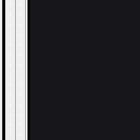
3
6
6
4
9
7
8
8
4
6
7
5
9
0
2
8
3
7
6
0
5
6
2
5
0
4
6
5
4
5
8
2
0
8
1
7
2
0
1
6
5
0
2
3
7
1
9
1
0
4
9
9
2
2
6
3
7
0
3
8
0
8
1
1
8
3
9
6
0
6
1
7
9
9
1
4
3
0
0
5
1
6
9
5
7
7
5
8
4
4
1
3
3
4
8
0
4
2
6
4
1
1
4
6
7
6
2
8
5
0
5
9
1
2
9
6
1
5
6
0
9
0
9
1
6
1
7
1
6
8
0
7
4
0
7
2
0
9
8
2
3
1
2
6
0
3
6
4
4
4
1
5
9
1
9
7
1
4
0
8
1
3
2
9
3
9
5
8