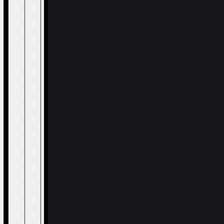
8
8
2
6
7
5
6
1
8
8
7
3
2
2
5
9
5
0
3
6
8
7
7
5
7
6
8
6
4
2
3
3
4
6
7
0
0
8
2
6
2
0
1
7
6
1
9
8
9
4
6
4
4
2
8
2
8
0
0
4
6
6
7
1
0
7
9
5
5
4
3
0
7
3
8
3
4
1
6
5
5
4
5
1
9
5
9
6
6
1
3
8
0
4
3
3
7
7
8
0
2
0
7
6
0
6
5
7
8
3
2
3
2
8
7
2
1
1
3
0
7
2
1
4
4
7
6
9
3
7
0
9
7
1
7
7
7
7
6
3
6
0
3
5
6
2
0
2
0
7
6
6
8
4
8
6
3
5
4
5
7
6
9
8
0
2
7
4