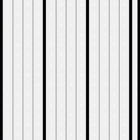
0
2
0
5
3
8
9
9
9
9
3
8
8
7
7
3
7
4
4
1
4
6
3
7
9
7
3
2
9
7
7
8
9
3
4
9
4
0
6
1
1
2
7
3
5
0
9
0
4
2
2
5
3
8
3
3
0
9
3
5
0
6
4
4
4
1
8
2
2
3
8
2
6
4
3
0
3
4
1
9
0
9
9
4
9
0
7
5
3
7
0
7
4
8
6
3
9
2
9
0
1
0
2
8
1
1
1
8
0
0
8
1
9
4
1
2
6
6
6
8
1
7
3
3
6
4
0
6
2
6
0
3
0
0
9
9
7
8
9
6
6
4
1
7
5
3
2
5
7
6
7
4
6
6
0
5
5
7
9
0
1
4
5
2
9
6
1
8
5
2
7
2
5
7
9
4
4
9
1
1
8
5