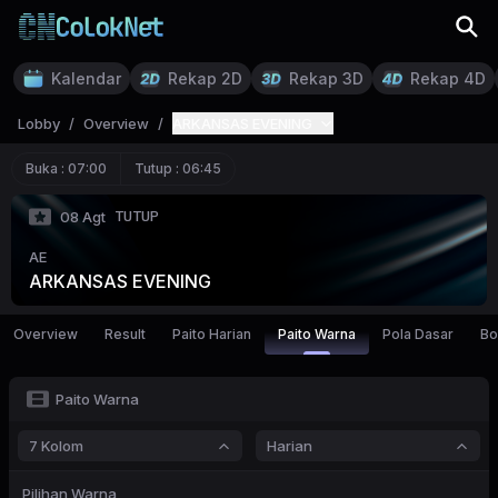
Kalendar
Rekap 2D
Rekap 3D
Rekap 4D
Lobby
/
Overview
/
ARKANSAS EVENING
Buka :
07:00
Tutup :
06:45
TUTUP
08 Agt
AE
ARKANSAS EVENING
Overview
Result
Paito Harian
Paito Warna
Pola Dasar
Bo
Paito Warna
7 Kolom
Harian
Pilihan Warna