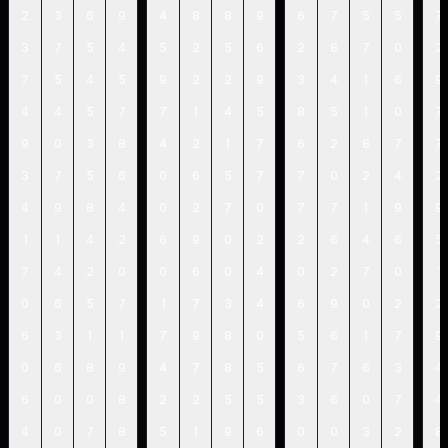
2
3
6
9
4
8
8
9
6
7
5
5
7
3
7
5
4
5
2
5
6
2
8
7
0
2
7
5
4
5
9
2
2
9
3
4
1
6
9
4
4
5
7
7
1
4
5
8
5
1
0
7
9
0
3
8
4
2
1
7
6
2
8
7
7
3
7
5
6
0
6
5
7
7
0
2
4
2
4
9
8
4
0
2
7
0
7
7
1
9
9
1
1
4
2
6
9
0
2
2
6
4
6
5
7
4
2
0
0
6
0
4
0
2
7
0
1
0
6
5
7
1
7
3
4
6
9
0
2
2
6
3
1
1
7
9
8
0
5
6
1
7
9
0
6
8
9
4
7
8
5
6
7
6
3
4
6
0
0
8
2
2
5
5
3
6
0
7
4
4
0
7
8
5
1
9
6
0
0
3
2
8