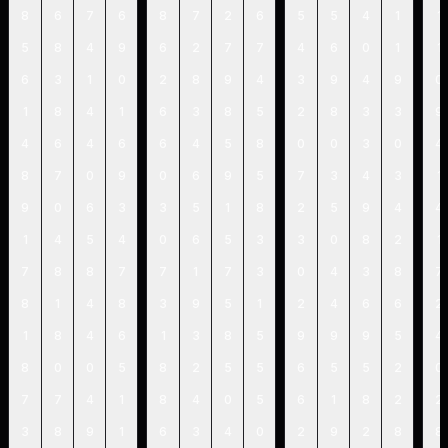
8
6
7
6
8
7
2
6
5
5
4
1
1
5
8
4
9
6
2
7
7
4
6
0
1
1
6
3
1
0
2
8
9
4
3
9
4
9
0
1
8
4
1
6
3
8
5
2
8
3
3
9
4
6
4
6
6
4
5
8
0
0
3
0
4
8
7
0
9
0
6
9
5
7
3
4
3
1
9
0
6
3
3
5
1
8
2
5
9
4
4
1
4
5
4
0
6
5
3
3
0
8
2
1
7
8
8
7
7
1
7
3
0
4
3
8
7
8
1
4
8
3
9
5
1
2
4
6
6
2
1
8
4
6
1
3
8
5
9
9
9
5
4
8
0
0
5
8
2
5
5
6
5
5
2
0
7
7
4
1
8
4
0
5
6
1
8
2
2
3
8
9
1
6
3
4
0
2
9
2
8
8