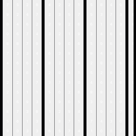
7
5
2
8
4
2
2
1
5
8
4
0
7
9
2
4
7
2
3
5
7
5
3
7
3
9
0
4
6
2
2
9
2
6
6
1
4
3
8
0
6
7
4
3
2
1
9
3
4
6
8
3
8
8
7
9
1
9
0
6
5
9
6
3
6
7
3
3
4
6
3
9
3
9
4
9
0
1
4
6
6
4
8
3
1
9
2
8
0
6
7
1
5
6
7
2
9
4
1
5
2
8
2
4
2
2
1
7
3
7
3
0
4
6
4
6
9
2
5
1
1
5
0
2
6
8
8
4
2
1
1
6
9
3
3
9
0
5
3
9
9
0
3
8
7
3
8
1
2
9
4
5
9
0
7
7
5
6
1
3
1
8
7
1
7
4
3
0
7
9
0
3
3
6
5
7
4
1
0
0
2
5