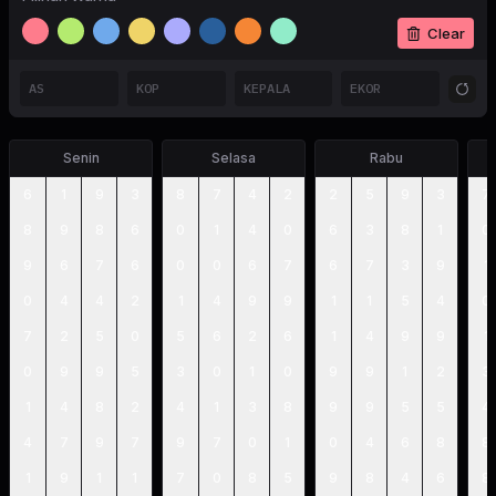
Clear
Senin
Selasa
Rabu
6
1
9
3
8
7
4
2
2
5
9
3
7
8
9
8
6
0
1
4
0
6
3
8
1
0
9
6
7
6
0
0
6
7
6
7
3
9
1
0
4
4
2
1
4
9
9
1
1
5
4
0
7
2
5
0
5
6
2
6
1
4
9
9
1
0
9
9
5
3
0
1
0
9
9
1
2
3
1
4
8
2
4
1
3
8
9
9
5
5
4
4
7
9
7
9
7
0
1
0
4
6
8
8
1
9
1
1
7
0
8
5
9
8
4
6
8