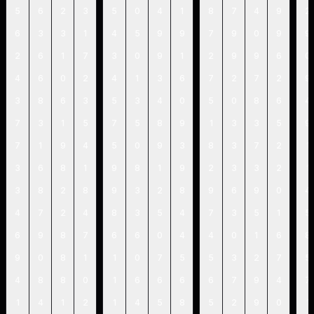
5
6
2
3
5
0
4
1
8
7
4
9
2
6
3
3
1
4
5
9
9
7
9
0
9
9
2
6
1
7
3
0
9
1
2
9
9
6
0
4
6
0
2
4
1
3
6
7
2
7
2
9
3
8
6
3
5
3
4
0
5
0
8
6
4
7
3
1
5
7
5
8
9
1
3
3
5
9
7
1
9
4
5
0
9
3
8
3
7
2
1
3
6
8
1
9
8
1
9
2
3
3
2
1
3
8
2
8
9
3
2
8
9
6
9
0
4
4
7
2
4
8
3
5
4
7
3
5
1
5
6
9
8
7
6
6
0
4
4
0
1
6
8
9
0
8
1
1
0
7
5
5
3
2
7
5
4
8
8
0
1
6
6
6
6
7
9
4
7
1
4
1
2
1
4
5
8
5
2
9
0
1