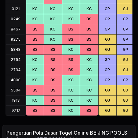
0121
KC
KC
KC
KC
GP
GJ
0249
KC
KC
KC
BS
GP
GP
8467
BS
KC
BS
BS
GP
GP
9275
BS
KC
BS
BS
GJ
GP
5848
BS
BS
KC
BS
GJ
GP
2794
KC
BS
BS
KC
GP
GJ
2794
KC
BS
BS
KC
GP
GJ
4800
KC
BS
KC
KC
GP
GP
5504
BS
BS
KC
KC
GJ
GJ
1913
KC
BS
KC
KC
GJ
GJ
9717
BS
BS
KC
BS
GJ
GJ
Pengertian Pola Dasar Togel Online BEIJING POOLS