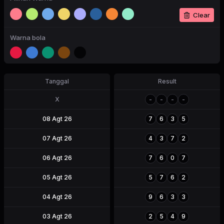
Clear
Warna bola
Tanggal
Result
X
-
-
-
-
08 Agt 26
7
6
3
5
07 Agt 26
4
3
7
2
06 Agt 26
7
6
0
7
05 Agt 26
5
7
6
2
04 Agt 26
9
6
3
3
03 Agt 26
2
5
4
9