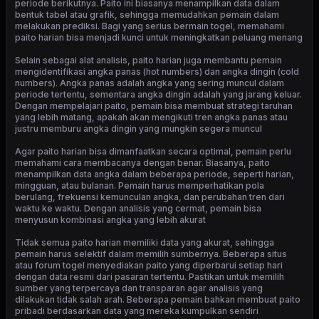
periode berikutnya. Paito ini biasanya menampilkan data dalam
bentuk tabel atau grafik, sehingga memudahkan pemain dalam
melakukan prediksi. Bagi yang serius bermain togel, memahami
paito harian bisa menjadi kunci untuk meningkatkan peluang menang
Selain sebagai alat analisis, paito harian juga membantu pemain
mengidentifikasi angka panas (hot numbers) dan angka dingin (cold
numbers). Angka panas adalah angka yang sering muncul dalam
periode tertentu, sementara angka dingin adalah yang jarang keluar.
Dengan mempelajari paito, pemain bisa membuat strategi taruhan
yang lebih matang, apakah akan mengikuti tren angka panas atau
justru memburu angka dingin yang mungkin segera muncul
Agar paito harian bisa dimanfaatkan secara optimal, pemain perlu
memahami cara membacanya dengan benar. Biasanya, paito
menampilkan data angka dalam beberapa periode, seperti harian,
mingguan, atau bulanan. Pemain harus memperhatikan pola
berulang, frekuensi kemunculan angka, dan perubahan tren dari
waktu ke waktu. Dengan analisis yang cermat, pemain bisa
menyusun kombinasi angka yang lebih akurat
Tidak semua paito harian memiliki data yang akurat, sehingga
pemain harus selektif dalam memilih sumbernya. Beberapa situs
atau forum togel menyediakan paito yang diperbarui setiap hari
dengan data resmi dari pasaran tertentu. Pastikan untuk memilih
sumber yang terpercaya dan transparan agar analisis yang
dilakukan tidak salah arah. Beberapa pemain bahkan membuat paito
pribadi berdasarkan data yang mereka kumpulkan sendiri