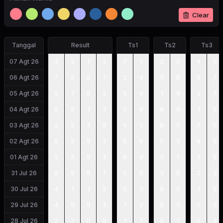
Clear
Tanggal
Result
Ts1
Ts2
Ts3
07 Agt 26
4
3
7
2
7
1
2
0
4
0
06 Agt 26
7
6
0
7
2
4
5
8
5
7
05 Agt 26
5
7
6
2
5
4
1
9
2
7
04 Agt 26
9
6
3
3
0
9
8
6
1
6
03 Agt 26
2
5
4
9
4
1
8
0
7
0
02 Agt 26
6
5
5
2
6
6
0
3
9
9
01 Agt 26
5
4
9
4
8
9
3
1
3
6
31 Jul 26
8
8
6
7
5
8
3
8
2
3
30 Jul 26
4
1
3
2
0
3
6
0
1
8
29 Jul 26
4
0
0
4
1
2
6
5
0
5
28 Jul 26
2
7
0
8
1
7
5
7
0
4