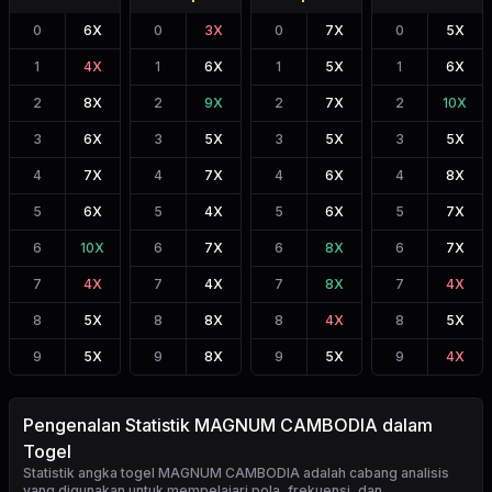
0
6
X
0
3
X
0
7
X
0
5
X
1
4
X
1
6
X
1
5
X
1
6
X
2
8
X
2
9
X
2
7
X
2
10
X
3
6
X
3
5
X
3
5
X
3
5
X
4
7
X
4
7
X
4
6
X
4
8
X
5
6
X
5
4
X
5
6
X
5
7
X
6
10
X
6
7
X
6
8
X
6
7
X
7
4
X
7
4
X
7
8
X
7
4
X
8
5
X
8
8
X
8
4
X
8
5
X
9
5
X
9
8
X
9
5
X
9
4
X
Pengenalan Statistik MAGNUM CAMBODIA dalam
Togel
Statistik angka togel MAGNUM CAMBODIA
adalah cabang analisis
yang digunakan untuk mempelajari pola, frekuensi, dan