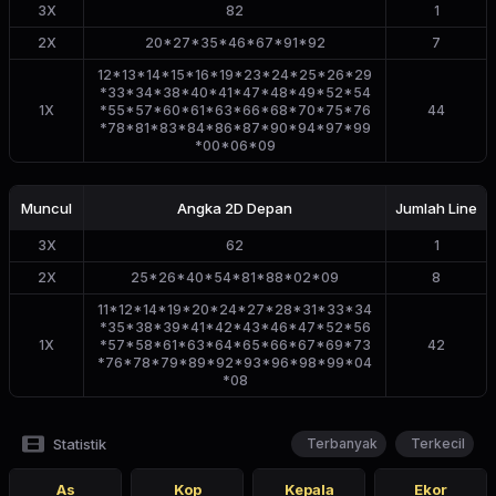
3
X
82
1
2
X
20*27*35*46*67*91*92
7
12*13*14*15*16*19*23*24*25*26*29
*33*34*38*40*41*47*48*49*52*54
1
X
*55*57*60*61*63*66*68*70*75*76
44
*78*81*83*84*86*87*90*94*97*99
*00*06*09
Muncul
Angka 2D
Depan
Jumlah Line
3
X
62
1
2
X
25*26*40*54*81*88*02*09
8
11*12*14*19*20*24*27*28*31*33*34
*35*38*39*41*42*43*46*47*52*56
1
X
*57*58*61*63*64*65*66*67*69*73
42
*76*78*79*89*92*93*96*98*99*04
*08
Statistik
Terbanyak
Terkecil
As
Kop
Kepala
Ekor