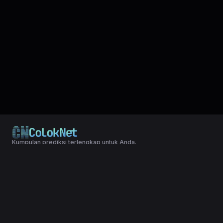
Kumpulan prediksi terlengkap untuk Anda.
© 2024 Copyright LXGroup. All rights reserved.
Terms & Conditions
|
Privacy Policy
bola merah EMIRATES DAY dibuat dalam bentuk kombinasi dibuat
untuk mempermudah togelers dalam membandingkan pola data
paito lainnya seperti : HK , SDY dan SGP. Bola Merah sering terjadi
kesamaan pola pada kedua pasaran togel untuk memprediksi
angka jitu hari ini dari Bola Fortunes terbaru