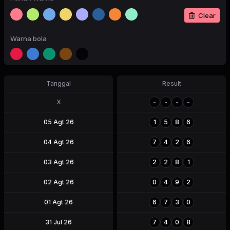
Clear
Warna bola
Tanggal
Result
X
-
-
-
-
05 Agt 26
1
5
8
6
04 Agt 26
7
4
2
6
03 Agt 26
2
2
8
1
02 Agt 26
0
4
9
2
01 Agt 26
6
7
3
0
31 Jul 26
7
4
0
8