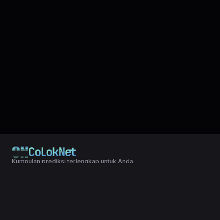
Kumpulan prediksi terlengkap untuk Anda.
© 2024 Copyright LXGroup. All rights reserved.
Terms & Conditions
|
Privacy Policy
Kumpulan data lengkap untuk mudah yang telah di simpulkan dari
result togel EMIRATES DAY, statistik, shio dll