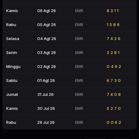
Kamis
06 Agt 26
EMR
8311
Rabu
05 Agt 26
EMR
1586
Selasa
04 Agt 26
EMR
7426
Senin
03 Agt 26
EMR
2281
Minggu
02 Agt 26
EMR
0492
Sabtu
01 Agt 26
EMR
6730
Jumat
31 Jul 26
EMR
7408
Kamis
30 Jul 26
EMR
5270
Rabu
29 Jul 26
EMR
0062