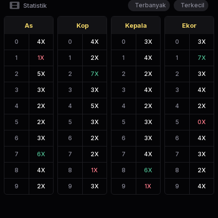
Statistik
Terbanyak
Terkecil
As
Kop
Kepala
Ekor
0
4
X
0
4
X
0
3
X
0
3
X
1
1
X
1
2
X
1
4
X
1
7
X
2
5
X
2
7
X
2
2
X
2
3
X
3
3
X
3
3
X
3
4
X
3
4
X
4
2
X
4
5
X
4
2
X
4
2
X
5
2
X
5
3
X
5
3
X
5
0
X
6
3
X
6
2
X
6
3
X
6
4
X
7
6
X
7
2
X
7
4
X
7
3
X
8
4
X
8
1
X
8
6
X
8
2
X
9
2
X
9
3
X
9
1
X
9
4
X