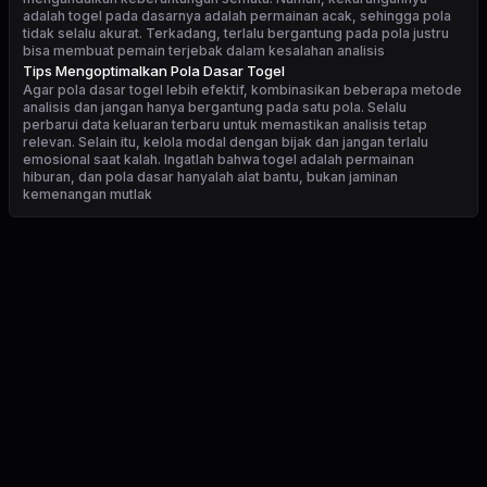
adalah togel pada dasarnya adalah permainan acak, sehingga pola
tidak selalu akurat. Terkadang, terlalu bergantung pada pola justru
bisa membuat pemain terjebak dalam kesalahan analisis
Tips Mengoptimalkan Pola Dasar Togel
Agar pola dasar togel lebih efektif, kombinasikan beberapa metode
analisis dan jangan hanya bergantung pada satu pola. Selalu
perbarui data keluaran terbaru untuk memastikan analisis tetap
relevan. Selain itu, kelola modal dengan bijak dan jangan terlalu
emosional saat kalah. Ingatlah bahwa togel adalah permainan
hiburan, dan pola dasar hanyalah alat bantu, bukan jaminan
kemenangan mutlak