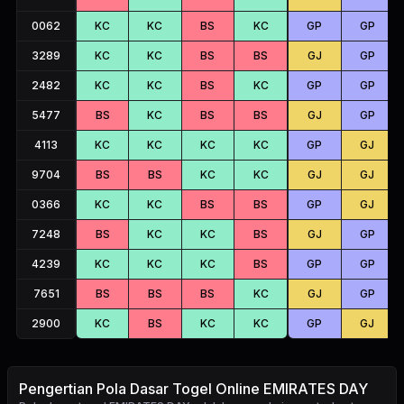
0062
KC
KC
BS
KC
GP
GP
3289
KC
KC
BS
BS
GJ
GP
2482
KC
KC
BS
KC
GP
GP
5477
BS
KC
BS
BS
GJ
GP
4113
KC
KC
KC
KC
GP
GJ
9704
BS
BS
KC
KC
GJ
GJ
0366
KC
KC
BS
BS
GP
GJ
7248
BS
KC
KC
BS
GJ
GP
4239
KC
KC
KC
BS
GP
GP
7651
BS
BS
BS
KC
GJ
GP
2900
KC
BS
KC
KC
GP
GJ
Pengertian Pola Dasar Togel Online EMIRATES DAY