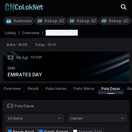
Kalendar
Rekap 2D
Rekap 3D
Rekap 4D
Lobby
/
Overview
/
EMIRATES DAY
Buka :
19:00
Tutup :
19:10
TUTUP
08 Agt
EMR
EMIRATES DAY
Overview
Result
Paito Harian
Paito Warna
Pola Dasar
Bo
Pola Dasar
20 Baris
Harian
Besar-Kecil
Ganjil-Genap
Tengah-Tepi